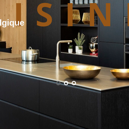
UISIN
lgique