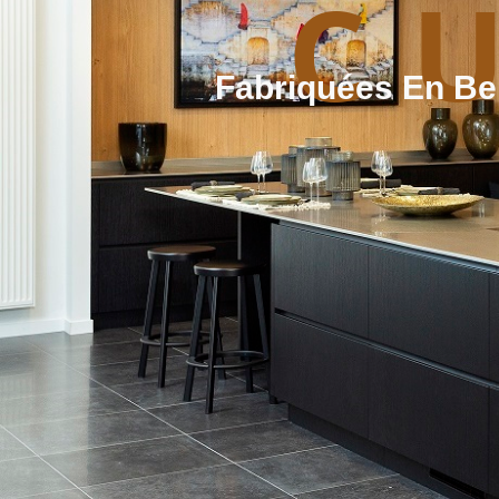
C
Fabriquées En Be